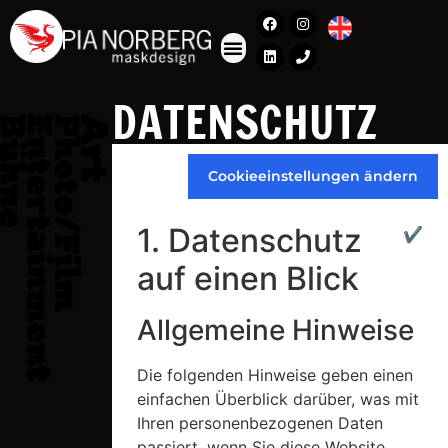
DATENSCHUTZ
Cookieeinstellungen ändern
1. Datenschutz
✔
auf einen Blick
Allgemeine Hinweise
Die folgenden Hinweise geben einen
einfachen Überblick darüber, was mit
Ihren personenbezogenen Daten
passiert, wenn Sie diese Website